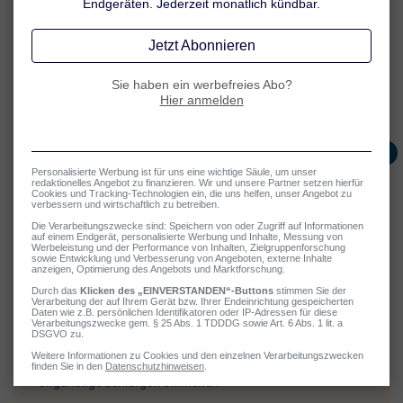
wenn ich wieder nur vier Stunden schlafe?“ sind dann typische
Gedanken, die die Betroffenen zusätzlich am Einschlafen hindern.
Doch Schlafstörungen durch Stress geschehen nicht nur im Kopf –
auch der Körper reagiert, während wir unsere Probleme wälzen: Das
Herz rast, wir schwitzen und fühlen uns hellwach. Was passiert da
eigentlich?
Mögliche Auslöser
Schlafstörungen: Ursachen
Zahlreiche Faktoren kommen als Auslöser von Schlafstörungen
infrage, so z. B.:
Stress & psychische Belastungen
Grübeln
Licht, Lärm
Alkohol, Koffein
Ungünstige Schlafgewohnheiten