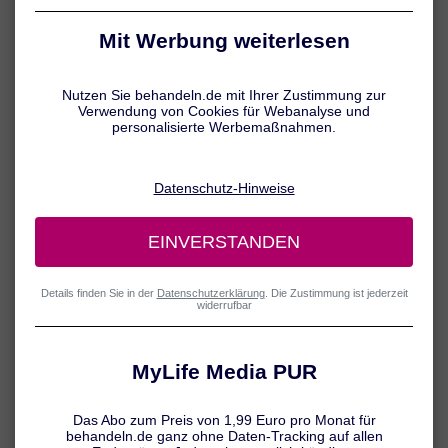
Gedankenkarussell sich dreht: Sie grübeln beispielsweise über ihre
Jobsituation nach, wälzen private Probleme oder gehen in
Gedanken ihre To-Do-Liste durch. Dauern solche Stressphasen nur
kurze Zeit an, verschwinden in der Regel auch die Schlafprobleme
schnell wieder. Problematisch ist hingegen Dauerstress – denn
dann kann sich ein regelrechter Teufelskreis aus Schlafstörungen
und Stress entwickeln.
Schlafstörungen durch Stress: Ein
häufiges Problem
Beruflicher und privater Stress sind die Ursache Nummer eins für
Schlafstörungen. Betroffene können nicht einschlafen, weil ihre
Gedanken ständig um ihre Probleme kreisen – oder sie wachen
nachts auf und finden nicht wieder in den Schlaf. Sie grübeln
beispielsweise über ärgerliche Situationen im Job nach, machen
sich Gedanken um ihre private Situation oder überlegen, wie sie am
nächsten Tag alle Aufgaben schaffen sollen. Halten die
Schlafstörungen an, kommt oft eine Angst vor den Schlafproblemen
hinzu: „Ich kann bestimmt eh wieder nicht einschlafen“ oder „Was,