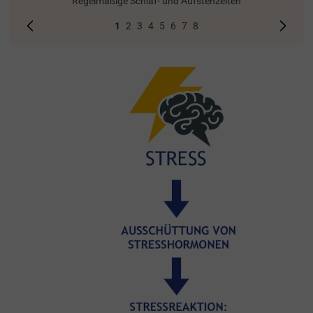
Regelmäßige Schlaf- und Aufstehzeiten
1
2
3
4
5
6
7
8